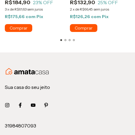
R$184,90
R$132,90
23
% OFF
25
% OFF
3
x
de
R$61,63
sem juros
2
x
de
R$66,45
sem juros
R$175,66
com
Pix
R$126,26
com
Pix
Sua casa do seu jeito
31984807093