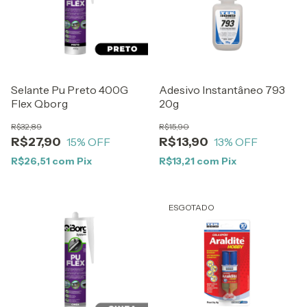
Selante Pu Preto 400G
Adesivo Instantâneo 793
Flex Qborg
20g
R$32,89
R$15,90
R$27,90
R$13,90
15
% OFF
13
% OFF
R$26,51
com
Pix
R$13,21
com
Pix
ESGOTADO