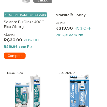
Araldite®️ Hobby
10%
COMPRANDO 6 OU MAIS
Selante Pu Cinza 400G
R$32,90
Flex Qborg
R$19,90
40
% OFF
R$29,90
R$18,91
com
Pix
R$20,90
30
% OFF
R$19,86
com
Pix
Comprar
ESGOTADO
ESGOTADO