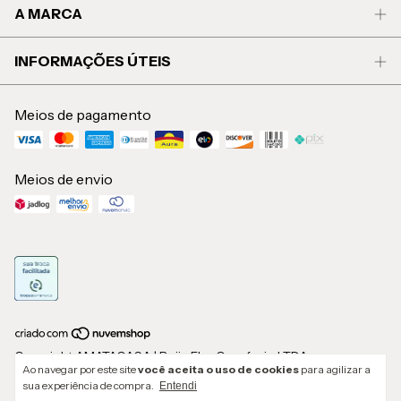
A MARCA
INFORMAÇÕES ÚTEIS
Meios de pagamento
Meios de envio
Copyright AMATACASA | Beija Flor Comércio LTDA -
Ao navegar por este site
você aceita o uso de cookies
para agilizar a
58276245000126 - 2026. Todos os direitos reservados.
sua experiência de compra.
Entendi