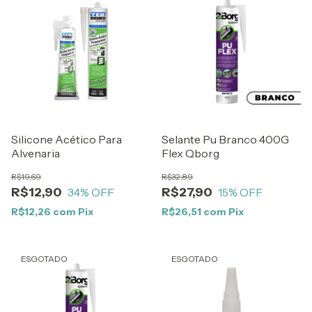
Silicone Acético Para
Selante Pu Branco 400G
Alvenaria
Flex Qborg
R$19,69
R$32,89
R$12,90
R$27,90
34
% OFF
15
% OFF
R$12,26
com
Pix
R$26,51
com
Pix
ESGOTADO
ESGOTADO