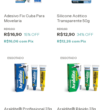
Adesivo Fix Cuba Para
Silicone Acético
Movelaria
Transparente 50g
R$19,90
R$19,69
R$16,90
R$12,90
15
% OFF
34
% OFF
R$16,06
com
Pix
R$12,26
com
Pix
ESGOTADO
ESGOTADO
Araldite®️ Profissional 23g
Araldite®️ Rápido 23g