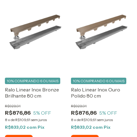
10%
COMPRANDO 6 OU MAIS
10%
COMPRANDO 6 OU MAIS
Ralo Linear Inox Bronze
Ralo Linear Inox Ouro
Brilhante 80 cm
Polido 80 cm
R$923,01
R$923,01
R$876,86
R$876,86
5
% OFF
5
% OFF
8
x
de
R$109,61
sem juros
8
x
de
R$109,61
sem juros
R$833,02
com
Pix
R$833,02
com
Pix