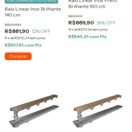
Ralo Linear Inox Preto
10%
COMPRANDO 6 OU MAIS
Brilhante 160 cm
Ralo Linear Inox Brilhante
140 cm
R$1.171,11
R$889,90
24
% OFF
R$1.001,51
8
x
de
R$111,24
sem juros
R$881,90
12
% OFF
R$845,41
com
Pix
8
x
de
R$110,24
sem juros
R$837,81
com
Pix