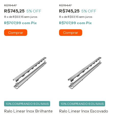
R$784,47
R$784,47
R$745,25
R$745,25
5
% OFF
5
% OFF
8
x
de
R$93,16
sem juros
8
x
de
R$93,16
sem juros
R$707,99
com
Pix
R$707,99
com
Pix
10%
COMPRANDO 6 OU MAIS
10%
COMPRANDO 6 OU MAIS
Ralo Linear Inox Brilhante
Ralo Linear Inox Escovado