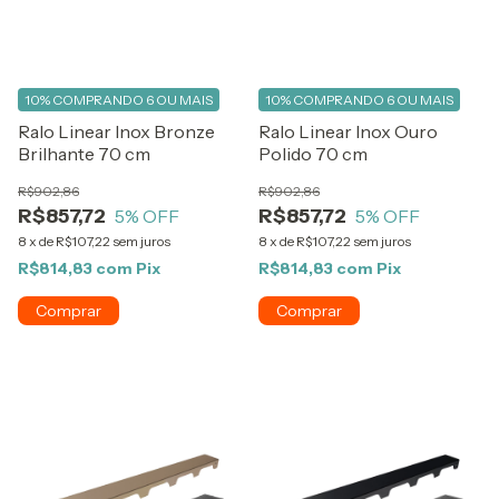
10%
COMPRANDO 6 OU MAIS
10%
COMPRANDO 6 OU MAIS
Ralo Linear Inox Bronze
Ralo Linear Inox Ouro
Brilhante 70 cm
Polido 70 cm
R$902,86
R$902,86
R$857,72
R$857,72
5
% OFF
5
% OFF
8
x
de
R$107,22
sem juros
8
x
de
R$107,22
sem juros
R$814,83
com
Pix
R$814,83
com
Pix