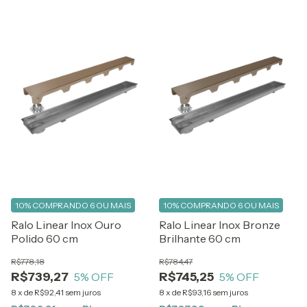
10%
COMPRANDO 6 OU MAIS
10%
COMPRANDO 6 OU MAIS
Ralo Linear Inox Ouro
Ralo Linear Inox Bronze
Polido 60 cm
Brilhante 60 cm
R$778,18
R$784,47
R$739,27
R$745,25
5
% OFF
5
% OFF
8
x
de
R$92,41
sem juros
8
x
de
R$93,16
sem juros