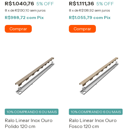
R$1.040,76
R$1.111,36
5
% OFF
5
% OFF
8
x
de
R$130,10
sem juros
8
x
de
R$138,92
sem juros
R$988,72
com
Pix
R$1.055,79
com
Pix
10%
COMPRANDO 6 OU MAIS
10%
COMPRANDO 6 OU MAIS
Ralo Linear Inox Ouro
Ralo Linear Inox Ouro
Polido 120 cm
Fosco 120 cm