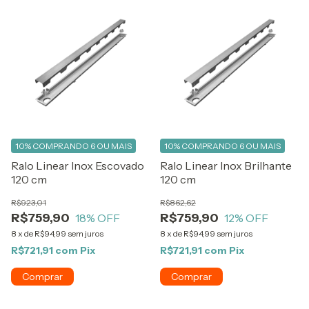
10%
COMPRANDO 6 OU MAIS
10%
COMPRANDO 6 OU MAIS
Ralo Linear Inox Escovado
Ralo Linear Inox Brilhante
120 cm
120 cm
R$923,01
R$862,62
R$759,90
R$759,90
18
% OFF
12
% OFF
8
x
de
R$94,99
sem juros
8
x
de
R$94,99
sem juros
R$721,91
com
Pix
R$721,91
com
Pix