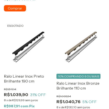
ESGOTADO
Ralo Linear Inox Preto
10%
COMPRANDO 6 OU MAIS
Brilhante 190 cm
Ralo Linear Inox Bronze
Brilhante 110 cm
R$1.511,14
R$1.039,90
31
% OFF
R$1.095,54
8
x
de
R$129,99
sem juros
R$1.040,76
5
% OFF
R$987,91
com
Pix
8
x
de
R$130,10
sem juros