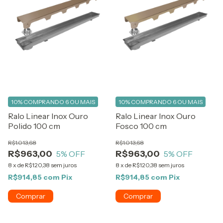
10%
COMPRANDO 6 OU MAIS
10%
COMPRANDO 6 OU MAIS
Ralo Linear Inox Ouro
Ralo Linear Inox Ouro
Polido 100 cm
Fosco 100 cm
R$1.013,68
R$1.013,68
R$963,00
R$963,00
5
% OFF
5
% OFF
8
x
de
R$120,38
sem juros
8
x
de
R$120,38
sem juros
R$914,85
com
Pix
R$914,85
com
Pix