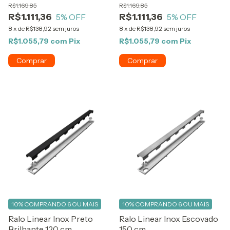
R$1.169,85
R$1.169,85
R$1.111,36
R$1.111,36
5
% OFF
5
% OFF
8
x
de
R$138,92
sem juros
8
x
de
R$138,92
sem juros
R$1.055,79
com
Pix
R$1.055,79
com
Pix
10%
COMPRANDO 6 OU MAIS
10%
COMPRANDO 6 OU MAIS
Ralo Linear Inox Preto
Ralo Linear Inox Escovado
Brilhante 120 cm
150 cm