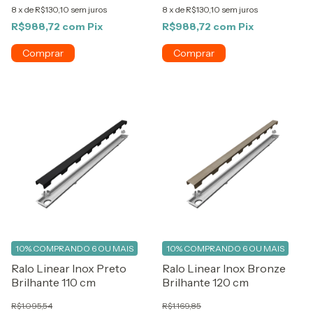
8
x
de
R$130,10
sem juros
8
x
de
R$130,10
sem juros
R$988,72
com
Pix
R$988,72
com
Pix
10%
COMPRANDO 6 OU MAIS
10%
COMPRANDO 6 OU MAIS
Ralo Linear Inox Preto
Ralo Linear Inox Bronze
Brilhante 110 cm
Brilhante 120 cm
R$1.095,54
R$1.169,85