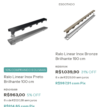
ESGOTADO
Ralo Linear Inox Bronze
Brilhante 190 cm
R$1.511,14
10%
COMPRANDO 6 OU MAIS
R$1.039,90
31
% OFF
Ralo Linear Inox Preto
8
x
de
R$129,99
sem juros
Brilhante 100 cm
R$987,91
com
Pix
R$1.013,68
R$963,00
5
% OFF
8
x
de
R$120,38
sem juros
R$914,85
com
Pix