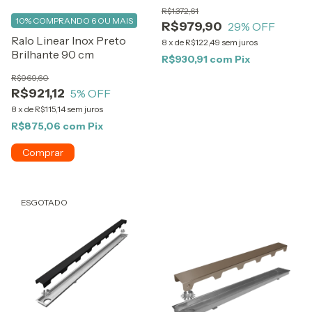
R$1.372,61
10%
COMPRANDO 6 OU MAIS
R$979,90
29
% OFF
Ralo Linear Inox Preto
8
x
de
R$122,49
sem juros
Brilhante 90 cm
R$930,91
com
Pix
R$969,60
R$921,12
5
% OFF
8
x
de
R$115,14
sem juros
R$875,06
com
Pix
ESGOTADO