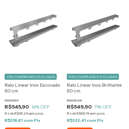
10%
COMPRANDO 6 OU MAIS
10%
COMPRANDO 6 OU MAIS
Ralo Linear Inox Brilhante
Ralo Linear Inox Escovado
60 cm
60 cm
R$618,98
R$637,89
R$549,90
R$545,90
11
% OFF
14
% OFF
8
x
de
R$68,74
sem juros
8
x
de
R$68,24
sem juros
R$522,41
com
Pix
R$518,61
com
Pix