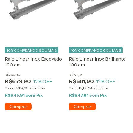
10%
COMPRANDO 6 OU MAIS
10%
COMPRANDO 6 OU MAIS
Ralo Linear Inox Brilhante
Ralo Linear Inox Escovado
100 cm
100 cm
R$774,35
R$769,89
R$681,90
R$679,90
12
% OFF
12
% OFF
8
x
de
R$85,24
sem juros
8
x
de
R$84,99
sem juros
R$647,81
com
Pix
R$645,91
com
Pix