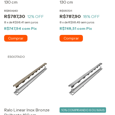
130 cm
130 cm
R$894,40
R$957,01
R$787,30
R$787,90
12
% OFF
18
% OFF
8
x
de
R$98,41
sem juros
8
x
de
R$98,49
sem juros
R$747,94
com
Pix
R$748,51
com
Pix
ESGOTADO
Ralo Linear Inox Bronze
10%
COMPRANDO 6 OU MAIS