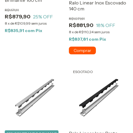
Brilhante 160 cm
Ralo Linear Inox Escovado
140 cm
R$1.171,11
R$879,90
25
% OFF
R$1.071,61
8
x
de
R$109,99
sem juros
R$881,90
18
% OFF
R$835,91
com
Pix
8
x
de
R$110,24
sem juros
R$837,81
com
Pix
ESGOTADO