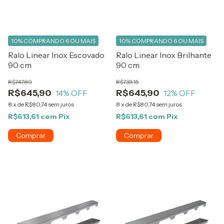
10%
COMPRANDO 6 OU MAIS
10%
COMPRANDO 6 OU MAIS
Ralo Linear Inox Brilhante
Ralo Linear Inox Escovado
90 cm
90 cm
R$733,15
R$747,89
R$645,90
R$645,90
12
% OFF
14
% OFF
8
x
de
R$80,74
sem juros
8
x
de
R$80,74
sem juros
R$613,61
com
Pix
R$613,61
com
Pix