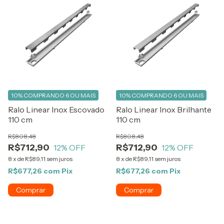
10%
COMPRANDO 6 OU MAIS
10%
COMPRANDO 6 OU MAIS
Ralo Linear Inox Escovado
Ralo Linear Inox Brilhante
110 cm
110 cm
R$808,48
R$808,48
R$712,90
R$712,90
12
% OFF
12
% OFF
8
x
de
R$89,11
sem juros
8
x
de
R$89,11
sem juros
R$677,26
com
Pix
R$677,26
com
Pix