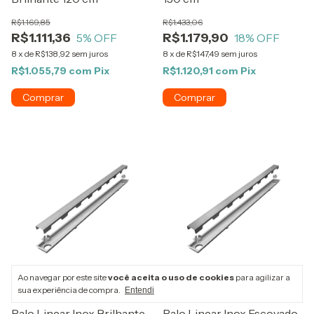
R$1.169,85
R$1.433,06
R$1.111,36
R$1.179,90
5
% OFF
18
% OFF
8
x
de
R$138,92
sem juros
8
x
de
R$147,49
sem juros
R$1.055,79
com
Pix
R$1.120,91
com
Pix
Ao navegar por este site
você aceita o uso de cookies
para agilizar a
sua experiência de compra.
Entendi
10%
COMPRANDO 6 OU MAIS
10%
COMPRANDO 6 OU MAIS
Ralo Linear Inox Brilhante
Ralo Linear Inox Escovado