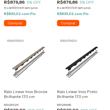
R$876,86
R$876,86
5
% OFF
5
% OFF
8
x
de
R$109,61
sem juros
8
x
de
R$109,61
sem juros
R$833,02
com
Pix
R$833,02
com
Pix
ESGOTADO
ESGOTADO
Ralo Linear Inox Bronze
Ralo Linear Inox Preto
Brilhante 170 cm
Brilhante 170 cm
R$1.259,26
R$1.284,45