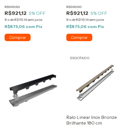
R$969,60
R$969,60
R$921,12
R$921,12
5
% OFF
5
% OFF
8
x
de
R$115,14
sem juros
8
x
de
R$115,14
sem juros
R$875,06
com
Pix
R$875,06
com
Pix
ESGOTADO
Ralo Linear Inox Bronze
Brilhante 180 cm