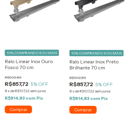
10%
COMPRANDO 6 OU MAIS
10%
COMPRANDO 6 OU MAIS
Ralo Linear Inox Ouro
Ralo Linear Inox Preto
Fosco 70 cm
Brilhante 70 cm
R$902,86
R$902,86
R$857,72
R$857,72
5
% OFF
5
% OFF
8
x
de
R$107,22
sem juros
8
x
de
R$107,22
sem juros
R$814,83
com
Pix
R$814,83
com
Pix