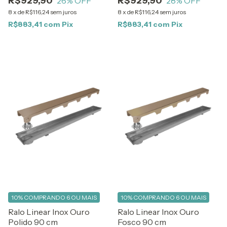
R$929,90
R$929,90
26
% OFF
28
% OFF
8
x
de
R$116,24
sem juros
8
x
de
R$116,24
sem juros
R$883,41
com
Pix
R$883,41
com
Pix
10%
COMPRANDO 6 OU MAIS
10%
COMPRANDO 6 OU MAIS
Ralo Linear Inox Ouro
Ralo Linear Inox Ouro
Polido 90 cm
Fosco 90 cm