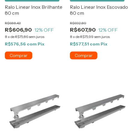
Ralo Linear Inox Brilhante
Ralo Linear Inox Escovado
80 cm
80 cm
R$688,43
R$692,89
R$606,90
R$607,90
12
% OFF
12
% OFF
8
x
de
R$75,86
sem juros
8
x
de
R$75,99
sem juros
R$576,56
com
Pix
R$577,51
com
Pix