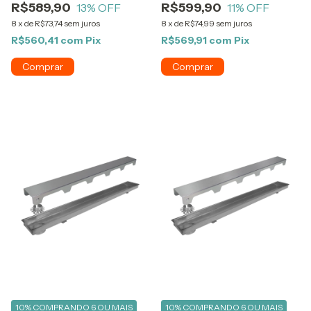
R$599,90
R$589,90
11
% OFF
13
% OFF
8
x
de
R$74,99
sem juros
8
x
de
R$73,74
sem juros
R$569,91
com
Pix
R$560,41
com
Pix
10%
COMPRANDO 6 OU MAIS
10%
COMPRANDO 6 OU MAIS