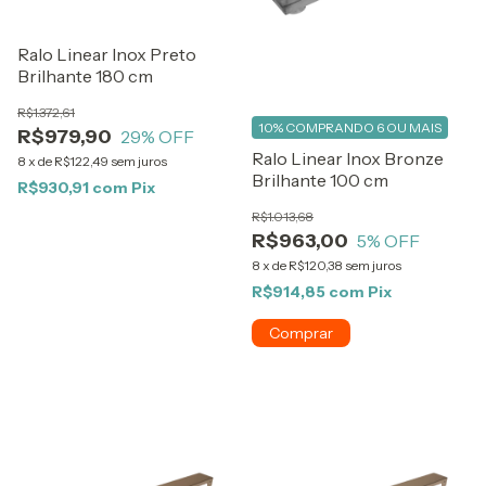
Ralo Linear Inox Preto
Brilhante 180 cm
R$1.372,61
10%
COMPRANDO 6 OU MAIS
R$979,90
29
% OFF
Ralo Linear Inox Bronze
8
x
de
R$122,49
sem juros
Brilhante 100 cm
R$930,91
com
Pix
R$1.013,68
R$963,00
5
% OFF
8
x
de
R$120,38
sem juros
R$914,85
com
Pix