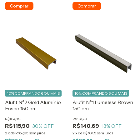
10%
COMPRANDO 6 OU MAIS
10%
COMPRANDO 6 OU MAIS
Alufit N°2 Gold Alumínio
Alufit N°1 Lumeless Brown
Fosco 150 cm
150 cm
R$164,89
R$161,79
R$115,90
R$140,69
30
% OFF
13
% OFF
2
x
de
R$57,95
sem juros
2
x
de
R$70,35
sem juros