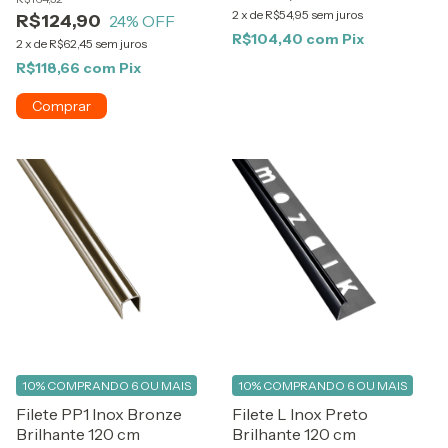
2
x
de
R$54,95
sem juros
R$124,90
24
% OFF
R$104,40
com
Pix
2
x
de
R$62,45
sem juros
R$118,66
com
Pix
10%
COMPRANDO 6 OU MAIS
10%
COMPRANDO 6 OU MAIS
Filete PP1 Inox Bronze
Filete L Inox Preto
Brilhante 120 cm
Brilhante 120 cm