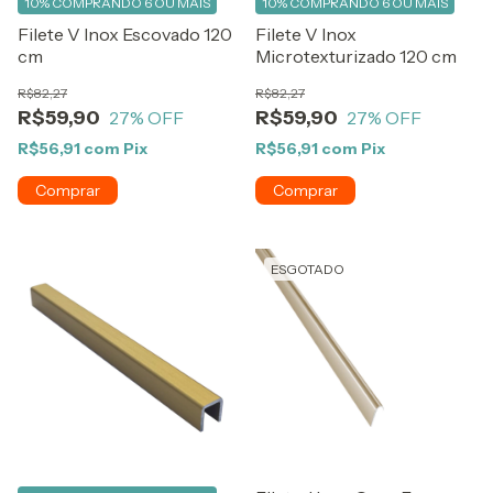
10%
COMPRANDO 6 OU MAIS
10%
COMPRANDO 6 OU MAIS
Filete V Inox Escovado 120
Filete V Inox
cm
Microtexturizado 120 cm
R$82,27
R$82,27
R$59,90
R$59,90
27
% OFF
27
% OFF
R$56,91
com
Pix
R$56,91
com
Pix
ESGOTADO