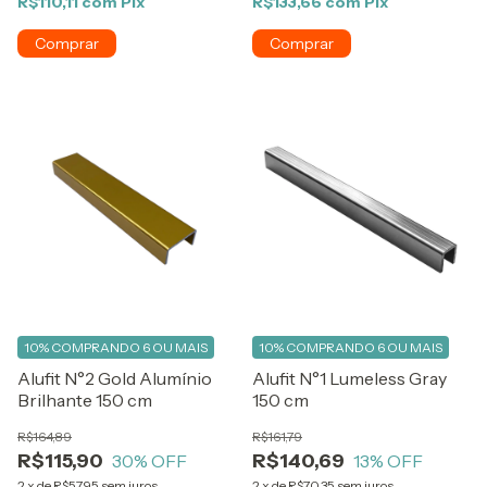
R$110,11
com
Pix
R$133,66
com
Pix
10%
COMPRANDO 6 OU MAIS
10%
COMPRANDO 6 OU MAIS
Alufit N°2 Gold Alumínio
Alufit N°1 Lumeless Gray
Brilhante 150 cm
150 cm
R$164,89
R$161,79
R$115,90
R$140,69
30
% OFF
13
% OFF
2
x
de
R$57,95
sem juros
2
x
de
R$70,35
sem juros