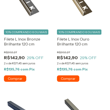
10%
COMPRANDO 6 OU MAIS
10%
COMPRANDO 6 OU MAIS
Filete L Inox Bronze
Filete L Inox Ouro
Brilhante 120 cm
Brilhante 120 cm
R$202,27
R$202,27
R$142,90
R$142,90
29
% OFF
29
% OFF
2
x
de
R$71,45
sem juros
2
x
de
R$71,45
sem juros
R$135,76
com
Pix
R$135,76
com
Pix