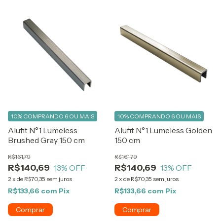
10%
COMPRANDO 6 OU MAIS
10%
COMPRANDO 6 OU MAIS
Alufit N°1 Lumeless
Alufit N°1 Lumeless Golden
Brushed Gray 150 cm
150 cm
R$161,79
R$161,79
R$140,69
R$140,69
13
% OFF
13
% OFF
2
x
de
R$70,35
sem juros
2
x
de
R$70,35
sem juros
R$133,66
com
Pix
R$133,66
com
Pix