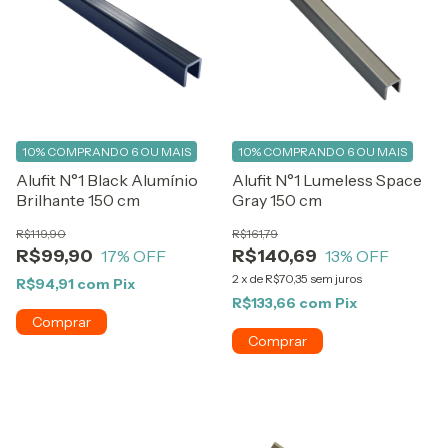
10%
COMPRANDO 6 OU MAIS
10%
COMPRANDO 6 OU MAIS
Alufit N°1 Black Alumínio
Alufit N°1 Lumeless Space
Brilhante 150 cm
Gray 150 cm
R$119,90
R$161,79
R$99,90
R$140,69
17
% OFF
13
% OFF
2
x
de
R$70,35
sem juros
R$94,91
com
Pix
R$133,66
com
Pix