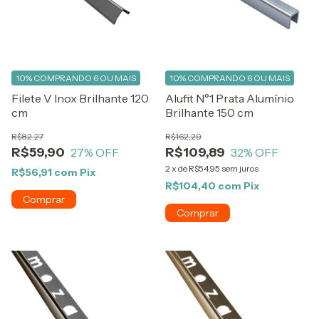
10%
COMPRANDO 6 OU MAIS
10%
COMPRANDO 6 OU MAIS
Filete V Inox Brilhante 120
Alufit N°1 Prata Alumínio
cm
Brilhante 150 cm
R$82,27
R$162,29
R$59,90
R$109,89
27
% OFF
32
% OFF
2
x
de
R$54,95
sem juros
R$56,91
com
Pix
R$104,40
com
Pix