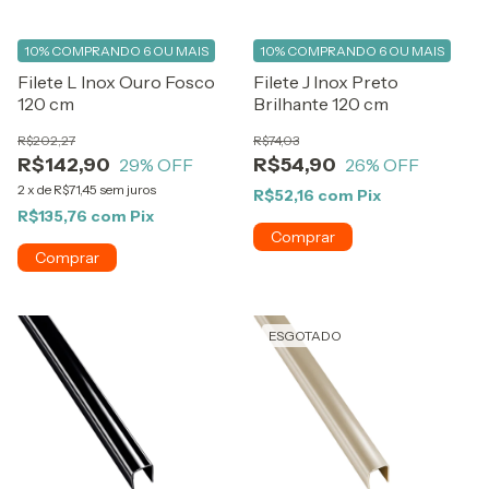
10%
COMPRANDO 6 OU MAIS
10%
COMPRANDO 6 OU MAIS
Filete L Inox Ouro Fosco
Filete J Inox Preto
120 cm
Brilhante 120 cm
R$202,27
R$74,03
R$142,90
R$54,90
29
% OFF
26
% OFF
2
x
de
R$71,45
sem juros
R$52,16
com
Pix
R$135,76
com
Pix
ESGOTADO