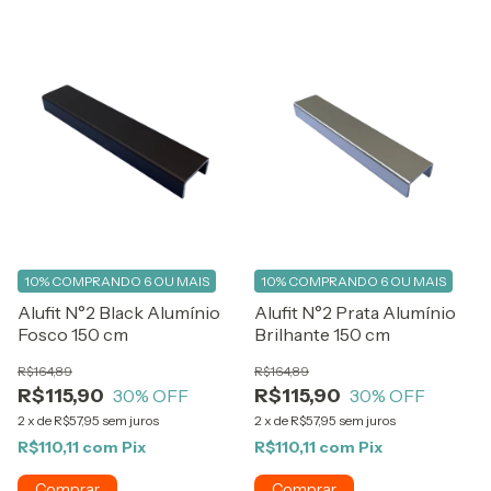
10%
COMPRANDO 6 OU MAIS
10%
COMPRANDO 6 OU MAIS
Alufit N°2 Black Alumínio
Alufit N°2 Prata Alumínio
Fosco 150 cm
Brilhante 150 cm
R$164,89
R$164,89
R$115,90
R$115,90
30
% OFF
30
% OFF
2
x
de
R$57,95
sem juros
2
x
de
R$57,95
sem juros
R$110,11
com
Pix
R$110,11
com
Pix