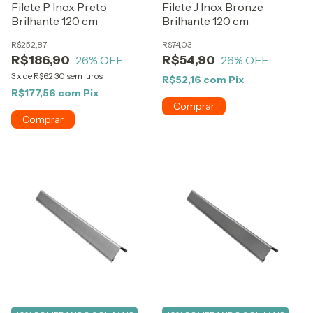
Filete P Inox Preto
Filete J Inox Bronze
Brilhante 120 cm
Brilhante 120 cm
R$252,87
R$74,03
R$186,90
R$54,90
26
% OFF
26
% OFF
3
x
de
R$62,30
sem juros
R$52,16
com
Pix
R$177,56
com
Pix