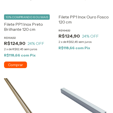
Filete PP1 Inox Ouro Fosco
10%
COMPRANDO 6 OU MAIS
120 cm
Filete PP1 Inox Preto
Brilhante 120 cm
R$164,32
R$124,90
24
% OFF
R$164,32
2
x
de
R$62,45
sem juros
R$124,90
24
% OFF
R$118,66
com
Pix
2
x
de
R$62,45
sem juros
R$118,66
com
Pix