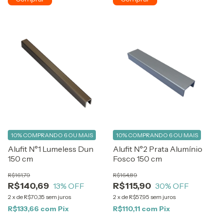
10%
COMPRANDO 6 OU MAIS
10%
COMPRANDO 6 OU MAIS
Alufit N°1 Lumeless Dun
Alufit N°2 Prata Alumínio
150 cm
Fosco 150 cm
R$161,79
R$164,89
R$140,69
R$115,90
13
% OFF
30
% OFF
2
x
de
R$70,35
sem juros
2
x
de
R$57,95
sem juros
R$133,66
com
Pix
R$110,11
com
Pix