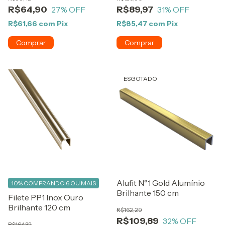
R$64,90
R$89,97
27
% OFF
31
% OFF
R$61,66
com
Pix
R$85,47
com
Pix
ESGOTADO
Alufit N°1 Gold Alumínio
10%
COMPRANDO 6 OU MAIS
Brilhante 150 cm
Filete PP1 Inox Ouro
Brilhante 120 cm
R$162,29
R$109,89
32
% OFF
R$164,32