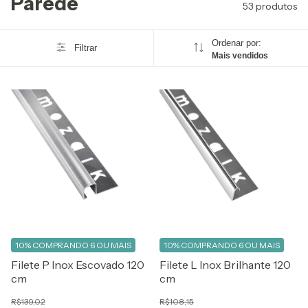
Parede
53 produtos
Ordenar por:
Filtrar
Mais vendidos
10%
COMPRANDO 6 OU MAIS
10%
COMPRANDO 6 OU MAIS
Filete P Inox Escovado 120
Filete L Inox Brilhante 120
cm
cm
R$139,02
R$108,15