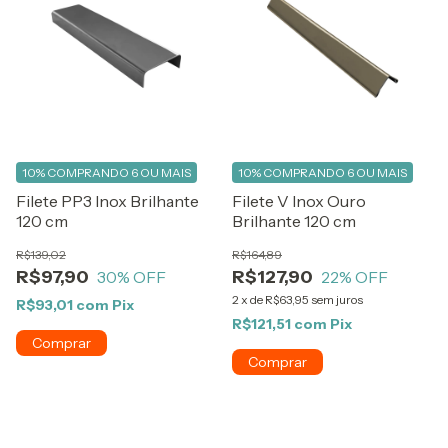
10%
COMPRANDO 6 OU MAIS
10%
COMPRANDO 6 OU MAIS
Filete PP3 Inox Brilhante
Filete V Inox Ouro
120 cm
Brilhante 120 cm
R$139,02
R$164,89
R$97,90
R$127,90
30
% OFF
22
% OFF
2
x
de
R$63,95
sem juros
R$93,01
com
Pix
R$121,51
com
Pix