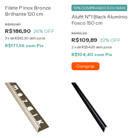
Filete P Inox Bronze
10%
COMPRANDO 6 OU MAIS
Brilhante 120 cm
Alufit N°1 Black Alumínio
Fosco 150 cm
R$252,87
R$186,90
26
% OFF
R$162,29
3
x
de
R$62,30
sem juros
R$109,89
32
% OFF
R$177,56
com
Pix
2
x
de
R$54,95
sem juros
R$104,40
com
Pix