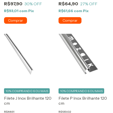
R$97,90
R$64,90
30
% OFF
27
% OFF
R$93,01
com
Pix
R$61,66
com
Pix
10%
COMPRANDO 6 OU MAIS
10%
COMPRANDO 6 OU MAIS
Filete J Inox Brilhante 120
Filete P Inox Brilhante 120
cm
cm
R$44,61
R$139,02