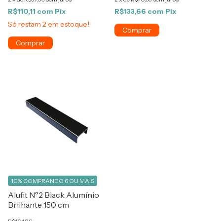
R$110,11
com
Pix
R$133,66
com
Pix
Só restam
2
em estoque!
10%
COMPRANDO 6 OU MAIS
Alufit N°2 Black Alumínio
Brilhante 150 cm