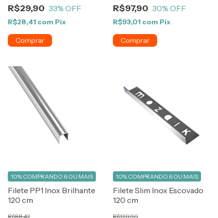
R$29,90
R$97,90
33
% OFF
30
% OFF
R$28,41
com
Pix
R$93,01
com
Pix
10%
COMPRANDO 6 OU MAIS
10%
COMPRANDO 6 OU MAIS
Filete PP1 Inox Brilhante
Filete Slim Inox Escovado
120 cm
120 cm
R$88,42
R$129,90