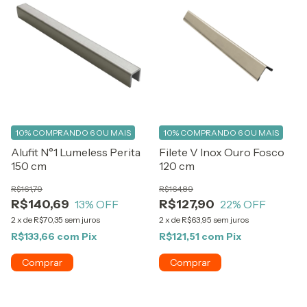
10%
COMPRANDO 6 OU MAIS
10%
COMPRANDO 6 OU MAIS
Alufit N°1 Lumeless Perita
Filete V Inox Ouro Fosco
150 cm
120 cm
R$161,79
R$164,89
R$140,69
R$127,90
13
% OFF
22
% OFF
2
x
de
R$70,35
sem juros
2
x
de
R$63,95
sem juros
R$133,66
com
Pix
R$121,51
com
Pix