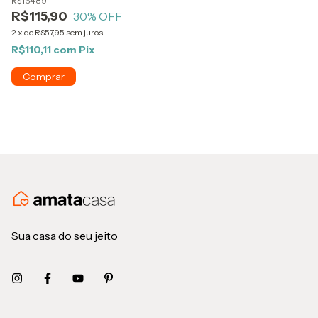
R$164,89
R$115,90
30
% OFF
2
x
de
R$57,95
sem juros
R$110,11
com
Pix
Sua casa do seu jeito