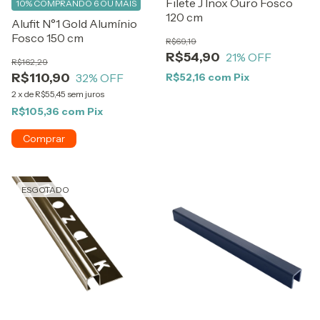
Filete J Inox Ouro Fosco
10%
COMPRANDO 6 OU MAIS
120 cm
Alufit N°1 Gold Alumínio
Fosco 150 cm
R$69,19
R$54,90
21
% OFF
R$162,29
R$110,90
32
% OFF
R$52,16
com
Pix
2
x
de
R$55,45
sem juros
R$105,36
com
Pix
ESGOTADO