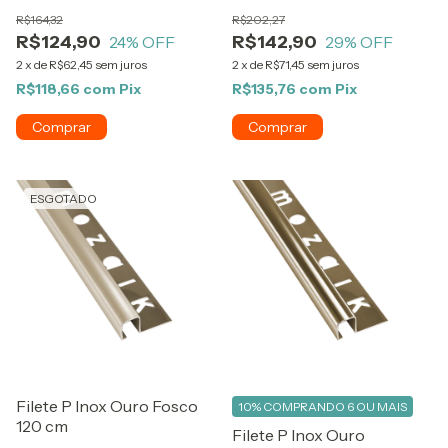
R$164,32
R$202,27
R$124,90
R$142,90
24
% OFF
29
% OFF
2
x
de
R$62,45
sem juros
2
x
de
R$71,45
sem juros
R$118,66
com
Pix
R$135,76
com
Pix
ESGOTADO
Filete P Inox Ouro Fosco
10%
COMPRANDO 6 OU MAIS
120 cm
Filete P Inox Ouro