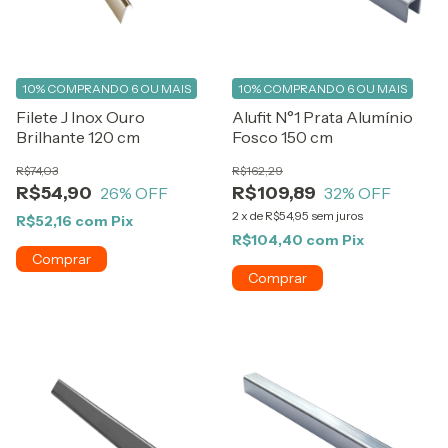
10%
COMPRANDO 6 OU MAIS
10%
COMPRANDO 6 OU MAIS
Filete J Inox Ouro
Alufit N°1 Prata Alumínio
Brilhante 120 cm
Fosco 150 cm
R$74,03
R$162,29
R$54,90
R$109,89
26
% OFF
32
% OFF
2
x
de
R$54,95
sem juros
R$52,16
com
Pix
R$104,40
com
Pix