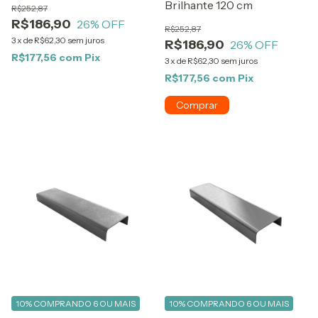
Brilhante 120 cm
R$252,87
R$186,90
26
% OFF
R$252,87
3
x
de
R$62,30
sem juros
R$186,90
26
% OFF
R$177,56
com
Pix
3
x
de
R$62,30
sem juros
R$177,56
com
Pix
10%
COMPRANDO 6 OU MAIS
10%
COMPRANDO 6 OU MAIS