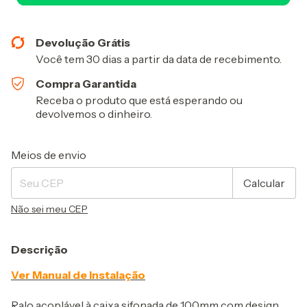
Devolução Grátis
Você tem 30 dias a partir da data de recebimento.
Compra Garantida
Receba o produto que está esperando ou
devolvemos o dinheiro.
Entregas para o CEP:
Alterar CEP
Meios de envio
Calcular
Não sei meu CEP
Descrição
Ver Manual de Instalação
Ralo acoplável à caixa sifonada de 100mm com design