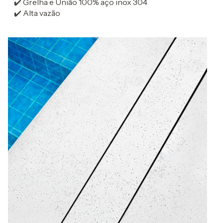
✔️ Grelha e União 100% aço inox 304
✔️ Alta vazão