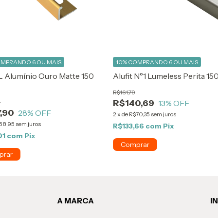
MPRANDO 6 OU MAIS
10%
COMPRANDO 6 OU MAIS
 L Alumínio Ouro Matte 150
Alufit N°1 Lumeless Perita 15
R$161,79
R$140,69
9
13
% OFF
,90
28
% OFF
2
x
de
R$70,35
sem juros
58,95
sem juros
R$133,66
com
Pix
01
com
Pix
A MARCA
I