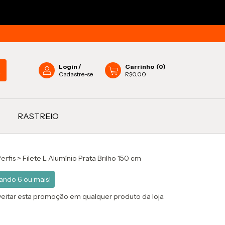
Login
/
Carrinho
(
0
)
Cadastre-se
R$0,00
RASTREIO
Perfis
>
Filete L Alumínio Prata Brilho 150 cm
ndo 6 ou mais!
itar esta promoção em qualquer produto da loja.