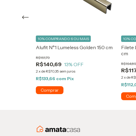
IS
10%
COMPRANDO 6 OU MAIS
10%
CO
e Matte 150
Alufit N°1 Lumeless Golden 150 cm
Filete
cm
R$161,79
R$140,69
13
% OFF
R$164,8
R$117
2
x
de
R$70,35
sem juros
2
x
de
R$
R$133,66
com
Pix
R$112,