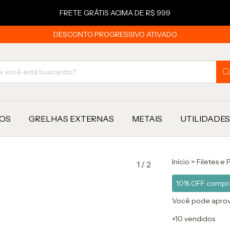
FRETE GRÁTIS ACIMA DE R$ 999
DESCONTO PROGRESSIVO ATIVADO
OS
GRELHAS EXTERNAS
METAIS
UTILIDADES
Início
>
Filetes e 
1
/
2
10% OFF compra
Você pode aprove
+10 vendidos