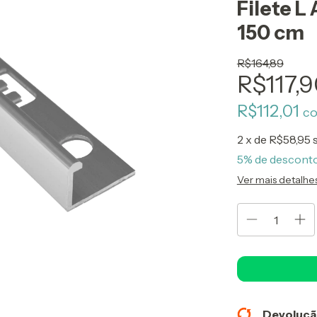
Filete L
150 cm
R$164,89
R$117,
R$112,01
c
2
x de
R$58,95
5% de descont
Ver mais detalhe
Devoluçã