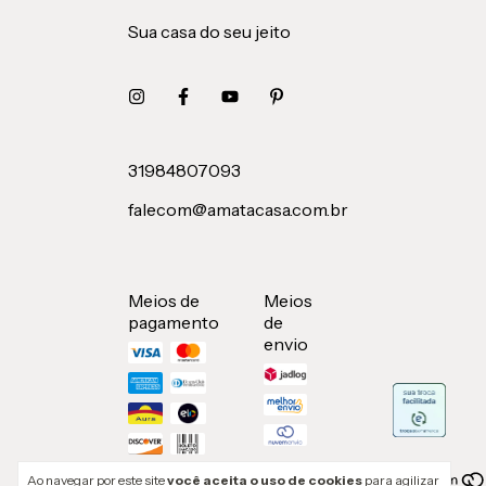
Sua casa do seu jeito
31984807093
falecom@amatacasa.com.br
Meios de
Meios
pagamento
de
envio
Ao navegar por este site
você aceita o uso de cookies
para agilizar