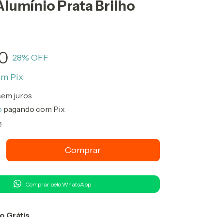
 Alumínio Prata Brilho
90
28
% OFF
om
Pix
sem juros
o
pagando com Pix
s
Comprar pelo WhatsApp
o Grátis