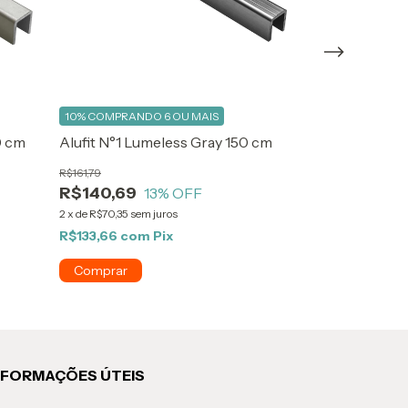
10%
COMPRANDO 6 OU MAIS
10%
COMPRANDO
0 cm
Alufit N°1 Lumeless Gray 150 cm
Alufit N°1 Lu
cm
R$161,79
R$140,69
13
% OFF
R$161,79
R$140,69
1
2
x
de
R$70,35
sem juros
2
x
de
R$70,35
sem 
R$133,66
com
Pix
R$133,66
com
NFORMAÇÕES ÚTEIS